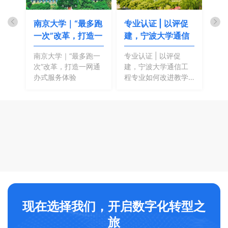
作
南京大学｜“最多跑
专业认证 | 以评促
端
践
一次”改革，打造一
建，宁波大学通信
芜
信
南京大学｜“最多跑一
专业认证 | 以评促
端
次”改革，打造一网通
建，宁波大学通信工
职
办式服务体验
程专业如何改进教学
质量
现在选择我们，开启数字化转型之
旅