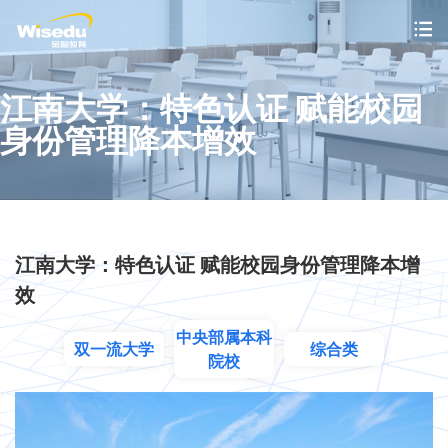
首页
江南大学：特色认证 赋能校园
身份管理降本增效
产品服务
解决方案
案例中心
江南大学：特色认证 赋能校园身份管理降本增
效
市场动态
中央部属本科
支持与服务
双一流大学
综合类
院校
关于金智