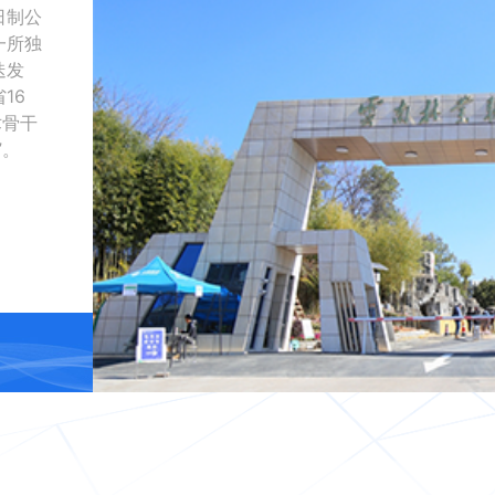
日制公
一所独
迭发
16
术骨干
”。