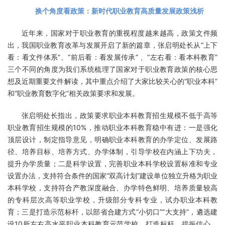
联系我们
换个角度看政策：新时代职业教育高质量发展政策浅析
金智教育研究院
近年来，国家对于职业教育的重视程度越来越高，政策文件频
出，我国职业教育改革与发展开启了新的篇章，张启明处长从“上下
看：看文件体系”、“前后看：看发展传承” 、“左右看：看本科教育”
三个不同的角度为我们系统梳理了国家对于职业教育政策的核心思
想及近期重要文件解读，其中重点介绍了大家比较关心的“职业本科”
和“职业教育数字化”相关政策要求和发展。
张启明处长指出，政策要求职业本科教育招生规模不低于高等
职业教育招生规模的10%，推动职业本科教育稳中有进：一是强化
顶层设计，制定指导意见，明确职业本科教育的办学定位、发展路
径、培养目标、培养方式、办学体制，引导学校在内涵上下功夫，
提升办学质量；二是科学设置，完善职业本科学校设置标准和专业
设置办法，支持符合条件的国家“双高计划”建设单位独立升格为职业
本科学校，支持符合产教深度融合、办学特色鲜明、培养质量较高
的专科层次高等职业学校，升级部分专科专业，试办职业本科教
育；三是打造示范标杆，以部省合建方式“小切口”“大支持”，遴选建
设10所左右高水平职业本科教育示范学校，打造标杆、提振信心、