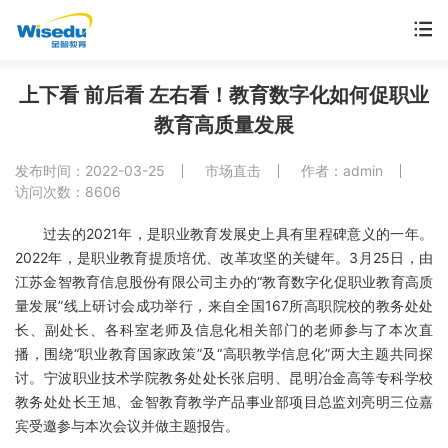
首页
上下看 前后看 左右看！教育数字化如何促职业
教育高质量发展
产品服务
发布时间：2022-03-25
市场直击
作者：admin
解决方案
访问次数：8606
过去的2021年，是职业教育发展史上具有里程碑意义的一年。
案例中心
2022年，是职业教育提质培优、改革攻坚的关键年。3月25日，由
江苏金智教育信息股份有限公司主办的“教育数字化促职业教育高质
市场动态
量发展”线上研讨会成功举行，来自全国167所高职院校的教务处处
长、副处长、各科室老师及信息化相关部门的老师参与了本次直
支持与服务
播，围绕“职业教育国家政策”及“高职教学信息化”两大主题共同探
讨。宁波职业技术学院教务处处长张启明、昆明冶金高等专科学校
关于金智
教务处处长王旭、金智教育教学产品事业部项目总监刘亮明三位嘉
宾受邀参与本次会议并做主题报告。