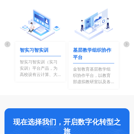
作
智实习智实训
基层教学组织协作
智
平台
智实习智实训（实习
智
实训）平台产品，为
实
组
金智教育基层教学组
高校设有云计算、大
高
育
织协作平台，以教育
数据、人工智能专业
数
各
部虚拟教研室以及各
的二级学院提供实践
的
建
省基层教学组织的建
教学平台及专业教学
教
高
设要求为依托，为高
资源库服务。···
资源
研
校基层教学组织教研
活动开展、教···
现在选择我们，开启数字化转型之
旅